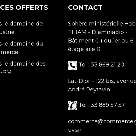
ICES OFFERTS
CONTACT
 le domaine de
Sphère ministérielle Hab
ustrie
THIAM - Diamniadio -
Bâtiment C ( du 1er au 6
 le domaine du
étage aile B
merce
 le domaine des
Tel : 33 869 21 20
-PM
Lat-Dior – 122 bis, avenu
André Peytavin
Tel : 33 889 57 57
commerce@commerce.
uv.sn