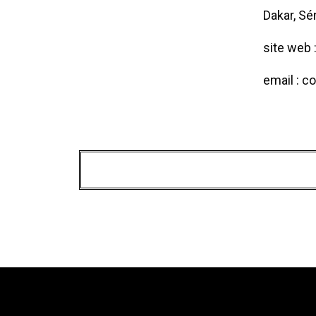
Dakar, Sé
site web 
email : c