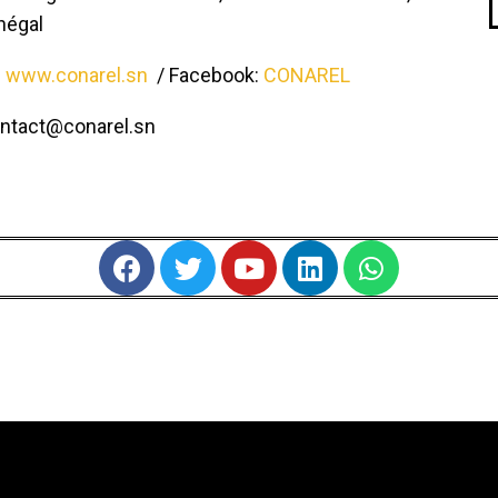
négal
:
www.conarel.sn
/ Facebook:
CONAREL
ontact@conarel.sn