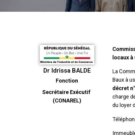
Commissi
locaux à
Dr Idrissa BALDE
La Commi
Baux à us
Fonction
décret n
Secrétaire Exécutif
charge de 
(CONAREL)
du loyer 
Téléphon
Immeuble