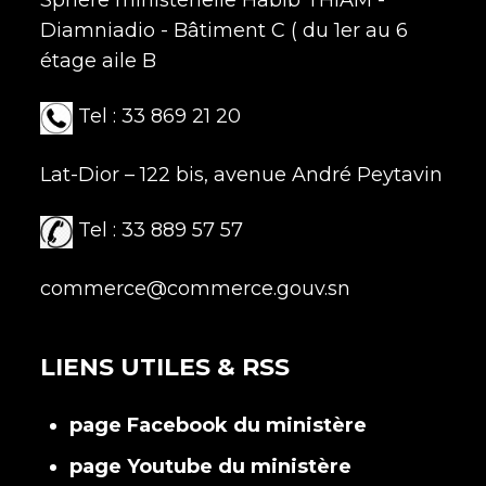
Sphère ministérielle Habib THIAM -
Diamniadio - Bâtiment C ( du 1er au 6
étage aile B
Tel : 33 869 21 20
Lat-Dior – 122 bis, avenue André Peytavin
Tel : 33 889 57 57
commerce@commerce.gouv.sn
LIENS UTILES & RSS
page Facebook du ministère
page Youtube du ministère